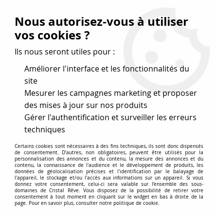
Vos avantages
:
Nous autorisez-vous à utiliser
Remises : - 5 %
code
cristal50
dès 50 €
vos cookies ?
- 10 %
code
cristal100
dès 100 €
Ils nous seront utiles pour :
Frais de port offerts dès 50 eu envoi Mondial Relay
Améliorer l'interface et les fonctionnalités du
site
Mesurer les campagnes marketing et proposer
0
des mises à jour sur nos produits
Gérer l'authentification et surveiller les erreurs
Cristal Rêve
est un
site de vente en ligne français
techniques
spécialisé dans les perles
pour la création
de bijoux
Certains cookies sont nécessaires à des fins techniques, ils sont donc dispensés
depuis plus de 20 ans.
de consentement. D'autres, non obligatoires, peuvent être utilisés pour la
personnalisation des annonces et du contenu, la mesure des annonces et du
Accueil
>
Cristal SWAROVSKI
>
Cabochons
>
contenu, la connaissance de l'audience et le développement de produits, les
données de géolocalisation précises et l'identification par le balayage de
Cabochons strass 1028-1088
l'appareil, le stockage et/ou l'accès aux informations sur un appareil. Si vous
donnez votre consentement, celui-ci sera valable sur l’ensemble des sous-
domaines de Cristal Rêve. Vous disposez de la possibilité de retirer votre
consentement à tout moment en cliquant sur le widget en bas à droite de la
Cabochons ronds strass
page. Pour en savoir plus, consulter notre politique de cookie.