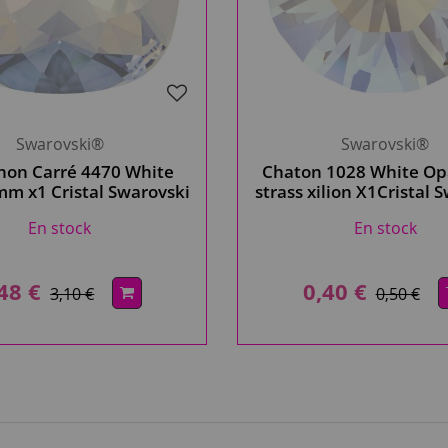
Swarovski®
Swarovski®
hon Carré 4470 White
Chaton 1028 White O
m x1 Cristal Swarovski
strass xilion X1Cristal 
En stock
En stock
48 €
0,40 €
3,10 €
0,50 €