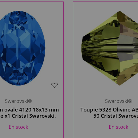
Swarovski®
Swarovski®
n ovale 4120 18x13 mm
Toupie 5328 Olivine A
e x1 Cristal Swarovski,
50 Cristal Swarov
bleu
En stock
En stock