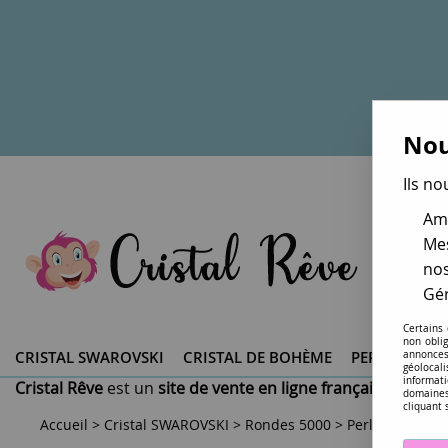
Nou
Ils no
Amé
Mes
nos
Gér
Certains
non obli
CRISTAL SWAROVSKI ®
CRISTAL DE BOHÈME
PERLES DU 
annonces
géolocal
informati
Cristal Rêve
est un
site de vente en ligne français spéciali
domaines
cliquant 
Accueil
>
Cristal SWAROVSKI
>
Rondes 5000
>
Perle ronde 50