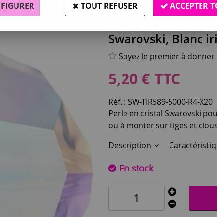
FIGURER
TOUT REFUSER
ACCEPTER T
Swarovski®
Perle ronde 5000 4
Swarovski, Blanc ir
Soyez le premier à donner v
5
,
20
€
TTC
Réf. :
SW-TIR589-5000-R4-X20
Perle en cristal Swarovski pour
ou à monter sur tiges et clou
Description
Caractéristi
En stock