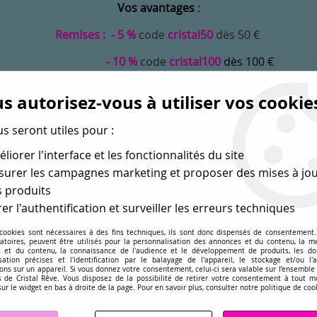
Vos avantages
:
Remises : - 5 %
code
cristal50
dès 50 €
- 10 %
code
cristal100
dès 100 €
Frais de port offerts dès 50 eu envoi Mondial Relay
s autorisez-vous à utiliser vos cookie
us seront utiles pour :
liorer l'interface et les fonctionnalités du site
urer les campagnes marketing et proposer des mises à jou
 produits
er l'authentification et surveiller les erreurs techniques
 cookies sont nécessaires à des fins techniques, ils sont donc dispensés de consentement. 
gatoires, peuvent être utilisés pour la personnalisation des annonces et du contenu, la m
MONDE
PERLES EN GROS
APPRÊTS
DÉ
 et du contenu, la connaissance de l'audience et le développement de produits, les d
isation précises et l'identification par le balayage de l'appareil, le stockage et/ou l'
ons sur un appareil. Si vous donnez votre consentement, celui-ci sera valable sur l’ensemble
sé dans les perles
pour la création
de bijoux depuis plus de 
 de Cristal Rêve. Vous disposez de la possibilité de retirer votre consentement à tout 
sur le widget en bas à droite de la page. Pour en savoir plus, consulter notre politique de coo
00 4 mm White opal AB x20 cristal Swarovski, Blanc irisé