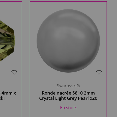
Swarovski®
B 4mm x
Ronde nacrée 5810 2mm
ski
Crystal Light Grey Pearl x20
Cristal Swarovski
En stock