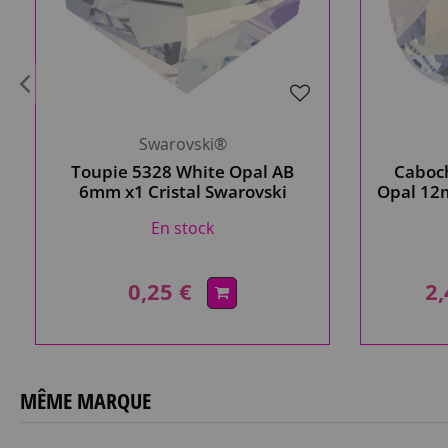
Swarovski®
Toupie 5328 White Opal AB
Caboc
6mm x1 Cristal Swarovski
Opal 12m
En stock
0,25 €
2,
MÊME MARQUE