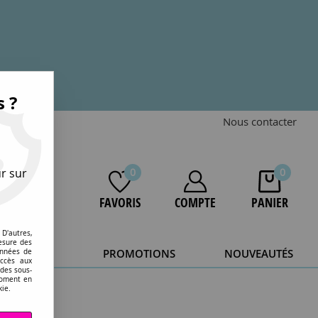
s ?
Nous contacter
r sur
0
0
FAVORIS
COMPTE
PANIER
D'autres,
esure des
STOCKAGE
PROMOTIONS
NOUVEAUTÉS
onnées de
accès aux
 des sous-
20 ans.
moment en
kie.