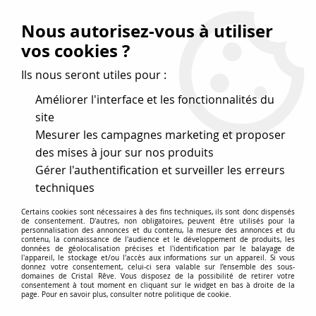
Vos avantages
:
Nous autorisez-vous à utiliser
Remises : - 5 %
code
cristal50
dès 50 €
vos cookies ?
- 10 %
code
cristal100
dès 100 €
Ils nous seront utiles pour :
Frais de port offerts dès 50 eu envoi Mondial Relay
Améliorer l'interface et les fonctionnalités du
site
Mesurer les campagnes marketing et proposer
0
des mises à jour sur nos produits
Gérer l'authentification et surveiller les erreurs
Cristal Rêve
est un
site de vente en ligne français
techniques
spécialisé dans les perles
pour la création
de bijoux
Certains cookies sont nécessaires à des fins techniques, ils sont donc dispensés
depuis plus de 20 ans.
de consentement. D'autres, non obligatoires, peuvent être utilisés pour la
personnalisation des annonces et du contenu, la mesure des annonces et du
Accueil
>
Cristal SWAROVSKI
>
Toupies 5328
>
Toupie 5328
contenu, la connaissance de l'audience et le développement de produits, les
données de géolocalisation précises et l'identification par le balayage de
Amethyst 3mm x50 Cristal Swarovski
l'appareil, le stockage et/ou l'accès aux informations sur un appareil. Si vous
donnez votre consentement, celui-ci sera valable sur l’ensemble des sous-
domaines de Cristal Rêve. Vous disposez de la possibilité de retirer votre
consentement à tout moment en cliquant sur le widget en bas à droite de la
page. Pour en savoir plus, consulter notre politique de cookie.