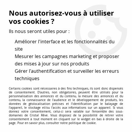
Vos avantages
:
Nous autorisez-vous à utiliser
Remises : - 5 %
code
cristal50
dès 50 €
vos cookies ?
- 10 %
code
cristal100
dès 100 €
Ils nous seront utiles pour :
Frais de port offerts dès 50 eu envoi Mondial Relay
Améliorer l'interface et les fonctionnalités du
site
Mesurer les campagnes marketing et proposer
0
des mises à jour sur nos produits
Gérer l'authentification et surveiller les erreurs
Cristal Rêve
est un
site de vente en ligne français
techniques
spécialisé dans les perles
pour la création
de bijoux
Certains cookies sont nécessaires à des fins techniques, ils sont donc dispensés
depuis plus de 20 ans.
de consentement. D'autres, non obligatoires, peuvent être utilisés pour la
personnalisation des annonces et du contenu, la mesure des annonces et du
Accueil
>
Cristal SWAROVSKI
>
Toupies 5328
>
Toupie 5328
contenu, la connaissance de l'audience et le développement de produits, les
données de géolocalisation précises et l'identification par le balayage de
Purple Velvet 3mm x50 Cristal Swarovski
l'appareil, le stockage et/ou l'accès aux informations sur un appareil. Si vous
donnez votre consentement, celui-ci sera valable sur l’ensemble des sous-
domaines de Cristal Rêve. Vous disposez de la possibilité de retirer votre
consentement à tout moment en cliquant sur le widget en bas à droite de la
page. Pour en savoir plus, consulter notre politique de cookie.