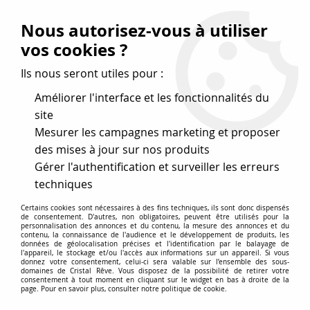
Vos avantages
:
Nous autorisez-vous à utiliser
Remises : - 5 %
code
cristal50
dès 50 €
vos cookies ?
- 10 %
code
cristal100
dès 100 €
Ils nous seront utiles pour :
Frais de port offerts dès 50 eu envoi Mondial Relay
Améliorer l'interface et les fonctionnalités du
site
Mesurer les campagnes marketing et proposer
0
des mises à jour sur nos produits
Gérer l'authentification et surveiller les erreurs
Cristal Rêve
est un
site de vente en ligne français
techniques
spécialisé dans les perles
pour la création
de bijoux
Certains cookies sont nécessaires à des fins techniques, ils sont donc dispensés
depuis plus de 20 ans.
de consentement. D'autres, non obligatoires, peuvent être utilisés pour la
personnalisation des annonces et du contenu, la mesure des annonces et du
Accueil
>
Cristal SWAROVSKI
>
Toupies 5328
>
Toupie 5328
contenu, la connaissance de l'audience et le développement de produits, les
données de géolocalisation précises et l'identification par le balayage de
Montana AB 6mm x1 Cristal Swarovski
l'appareil, le stockage et/ou l'accès aux informations sur un appareil. Si vous
donnez votre consentement, celui-ci sera valable sur l’ensemble des sous-
domaines de Cristal Rêve. Vous disposez de la possibilité de retirer votre
consentement à tout moment en cliquant sur le widget en bas à droite de la
page. Pour en savoir plus, consulter notre politique de cookie.