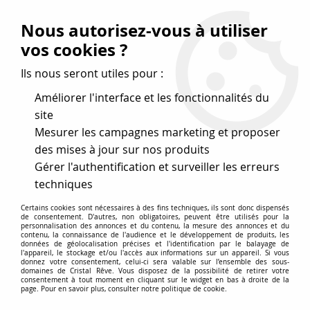
Vos avantages
:
Nous autorisez-vous à utiliser
Remises : - 5 %
code
cristal50
dès 50 €
vos cookies ?
- 10 %
code
cristal100
dès 100 €
Ils nous seront utiles pour :
Frais de port offerts dès 50 eu envoi Mondial Relay
Améliorer l'interface et les fonctionnalités du
site
Mesurer les campagnes marketing et proposer
0
des mises à jour sur nos produits
Gérer l'authentification et surveiller les erreurs
Cristal Rêve
est un
site de vente en ligne français
techniques
spécialisé dans les perles
pour la création
de bijoux
Certains cookies sont nécessaires à des fins techniques, ils sont donc dispensés
depuis plus de 20 ans.
de consentement. D'autres, non obligatoires, peuvent être utilisés pour la
personnalisation des annonces et du contenu, la mesure des annonces et du
Accueil
>
Cristal SWAROVSKI
>
Toupies 5328
>
Toupie 5328
contenu, la connaissance de l'audience et le développement de produits, les
données de géolocalisation précises et l'identification par le balayage de
Topaz 8mm x1 Cristal Swarovski
l'appareil, le stockage et/ou l'accès aux informations sur un appareil. Si vous
donnez votre consentement, celui-ci sera valable sur l’ensemble des sous-
domaines de Cristal Rêve. Vous disposez de la possibilité de retirer votre
consentement à tout moment en cliquant sur le widget en bas à droite de la
page. Pour en savoir plus, consulter notre politique de cookie.