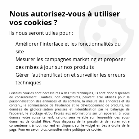
Vos avantages
:
Nous autorisez-vous à utiliser
Remises : - 5 %
code
cristal50
dès 50 €
vos cookies ?
- 10 %
code
cristal100
dès 100 €
Ils nous seront utiles pour :
Frais de port offerts dès 50 eu envoi Mondial Relay
Améliorer l'interface et les fonctionnalités du
site
Mesurer les campagnes marketing et proposer
0
des mises à jour sur nos produits
Gérer l'authentification et surveiller les erreurs
Cristal Rêve
est un
site de vente en ligne français
techniques
spécialisé dans les perles
pour la création
de bijoux
Certains cookies sont nécessaires à des fins techniques, ils sont donc dispensés
depuis plus de 20 ans.
de consentement. D'autres, non obligatoires, peuvent être utilisés pour la
personnalisation des annonces et du contenu, la mesure des annonces et du
Accueil
>
Cristal SWAROVSKI
>
Pendentifs
>
Galactic 6656
contenu, la connaissance de l'audience et le développement de produits, les
données de géolocalisation précises et l'identification par le balayage de
l'appareil, le stockage et/ou l'accès aux informations sur un appareil. Si vous
donnez votre consentement, celui-ci sera valable sur l’ensemble des sous-
domaines de Cristal Rêve. Vous disposez de la possibilité de retirer votre
Pendentifs gouttes Galactic
consentement à tout moment en cliquant sur le widget en bas à droite de la
page. Pour en savoir plus, consulter notre politique de cookie.