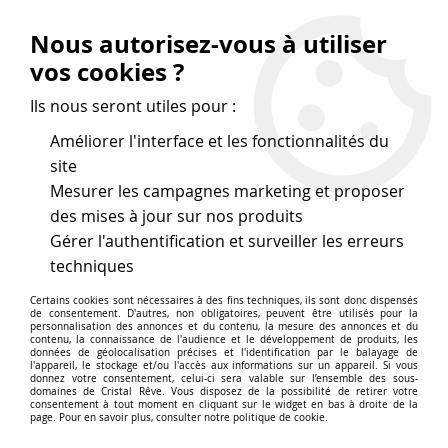
Vos avantages
:
Nous autorisez-vous à utiliser
Remises : - 5 %
code
cristal50
dès 50 €
vos cookies ?
- 10 %
code
cristal100
dès 100 €
Ils nous seront utiles pour :
Frais de port offerts dès 50 eu envoi Mondial Relay
Améliorer l'interface et les fonctionnalités du
site
Mesurer les campagnes marketing et proposer
0
des mises à jour sur nos produits
Gérer l'authentification et surveiller les erreurs
Cristal Rêve
est un
site de vente en ligne français
techniques
spécialisé dans les perles
pour la création
de bijoux
Certains cookies sont nécessaires à des fins techniques, ils sont donc dispensés
depuis plus de 20 ans.
de consentement. D'autres, non obligatoires, peuvent être utilisés pour la
personnalisation des annonces et du contenu, la mesure des annonces et du
Accueil
>
Cristal SWAROVSKI
>
Pendentifs
>
Victory 6041
contenu, la connaissance de l'audience et le développement de produits, les
données de géolocalisation précises et l'identification par le balayage de
l'appareil, le stockage et/ou l'accès aux informations sur un appareil. Si vous
donnez votre consentement, celui-ci sera valable sur l’ensemble des sous-
domaines de Cristal Rêve. Vous disposez de la possibilité de retirer votre
Pendentifs Victory 6041 en
consentement à tout moment en cliquant sur le widget en bas à droite de la
page. Pour en savoir plus, consulter notre politique de cookie.